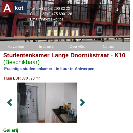
Tel
+32 (0)3 290 82 23
Gsm
+32 (0)475 690 126
Email:
info@a-kot.be
Kot zoeken
In de pers
Over AKot
Contact
Studentenkamer Lange Doornikstraat - K10
(Beschikbaar)
Prachtige studentenkamer - te huur in Antwerpen
Huur EUR 370 , 20 m²
Gallerij