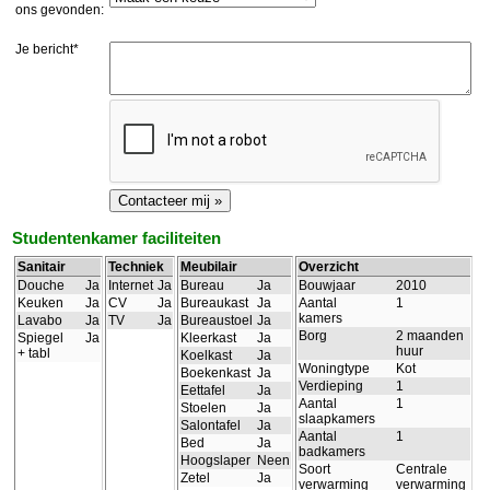
ons gevonden:
Je bericht*
Studentenkamer faciliteiten
Sanitair
Techniek
Meubilair
Overzicht
Douche
Ja
Internet
Ja
Bureau
Ja
Bouwjaar
2010
Keuken
Ja
CV
Ja
Bureaukast
Ja
Aantal
1
kamers
Lavabo
Ja
TV
Ja
Bureaustoel
Ja
Borg
2 maanden
Spiegel
Ja
Kleerkast
Ja
huur
+ tabl
Koelkast
Ja
Woningtype
Kot
Boekenkast
Ja
Verdieping
1
Eettafel
Ja
Aantal
1
Stoelen
Ja
slaapkamers
Salontafel
Ja
Aantal
1
Bed
Ja
badkamers
Hoogslaper
Neen
Soort
Centrale
Zetel
Ja
verwarming
verwarming