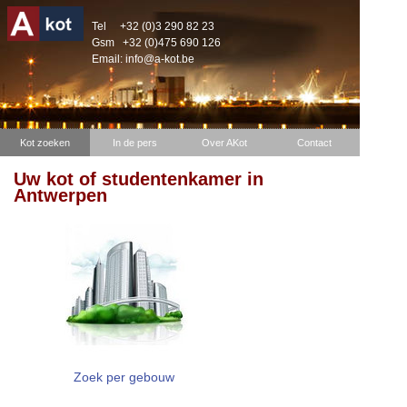
Tel
+32 (0)3 290 82 23
Gsm
+32 (0)475 690 126
Email:
info@a-kot.be
Kot zoeken
In de pers
Over AKot
Contact
Uw kot of studentenkamer in
Antwerpen
Zoek per gebouw