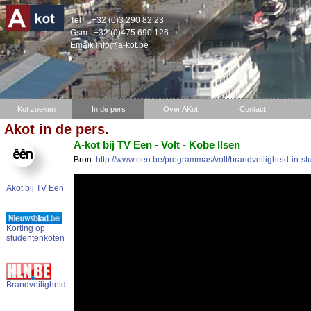
Tel
+32 (0)3 290 82 23
Gsm
+32 (0)475 690 126
Email:
info@a-kot.be
Kot zoeken
In de pers
Over AKot
Contact
Akot in de pers.
A-kot bij TV Een - Volt - Kobe Ilsen
Bron:
http://www.een.be/programmas/volt/brandveiligheid-in-s
Akot bij TV Een
Korting op
studentenkoten
Brandveiligheid