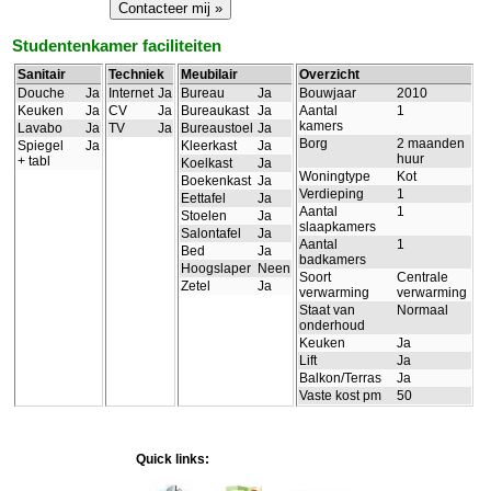
Studentenkamer faciliteiten
Sanitair
Techniek
Meubilair
Overzicht
Douche
Ja
Internet
Ja
Bureau
Ja
Bouwjaar
2010
Keuken
Ja
CV
Ja
Bureaukast
Ja
Aantal
1
kamers
Lavabo
Ja
TV
Ja
Bureaustoel
Ja
Borg
2 maanden
Spiegel
Ja
Kleerkast
Ja
huur
+ tabl
Koelkast
Ja
Woningtype
Kot
Boekenkast
Ja
Verdieping
1
Eettafel
Ja
Aantal
1
Stoelen
Ja
slaapkamers
Salontafel
Ja
Aantal
1
Bed
Ja
badkamers
Hoogslaper
Neen
Soort
Centrale
Zetel
Ja
verwarming
verwarming
Staat van
Normaal
onderhoud
Keuken
Ja
Lift
Ja
Balkon/Terras
Ja
Vaste kost pm
50
Quick links: