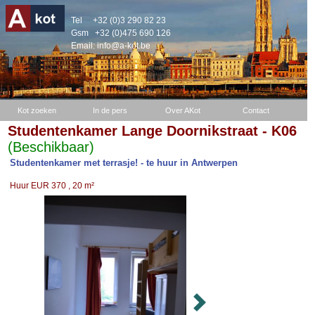
Tel
+32 (0)3 290 82 23
Gsm
+32 (0)475 690 126
Email:
info@a-kot.be
Kot zoeken
In de pers
Over AKot
Contact
Studentenkamer Lange Doornikstraat - K06
(Beschikbaar)
Studentenkamer met terrasje! - te huur in Antwerpen
Huur EUR 370 , 20 m²