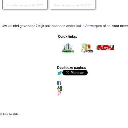
Beschikbaar vanaf 09.2027
Beschikbaar vanaf 09.2027
Uw kot niet gevonden? Kijk ook naar een ander
kot in Antwerpen
of bel voor meer
Quick links:
Deel deze pagina:
© Akot.be 2014