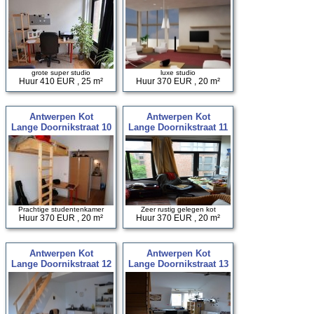
grote super studio
luxe studio
Huur 410 EUR , 25 m²
Huur 370 EUR , 20 m²
Antwerpen Kot
Antwerpen Kot
Lange Doornikstraat 10
Lange Doornikstraat 11
Prachtige studentenkamer
Zeer rustig gelegen kot
Huur 370 EUR , 20 m²
Huur 370 EUR , 20 m²
Antwerpen Kot
Antwerpen Kot
Lange Doornikstraat 12
Lange Doornikstraat 13