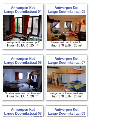
Antwerpen Kot
Antwerpen Kot
Lange Doornikstraat 04
Lange Doornikstraat 05
zeer grote lichte kamer op 1°
kamer met pracht uitzicht
Huur 410 EUR , 25 m²
Huur 370 EUR , 20 m²
Antwerpen Kot
Antwerpen Kot
Lange Doornikstraat 06
Lange Doornikstraat 07
Studentenkamer met terrasje!
aangename kamer met kkn
Huur 370 EUR , 20 m²
Huur 370 EUR , 20 m²
Antwerpen Kot
Antwerpen Kot
Lange Doornikstraat 08
Lange Doornikstraat 09